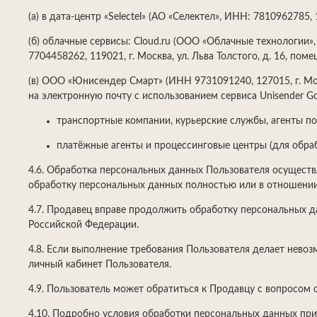
(а) в дата-центр «Selectel» (АО «Селектел», ИНН: 7810962785, 1
(б) облачные сервисы: Cloud.ru (ООО «Облачные технологии», И
7704458262, 119021, г. Москва, ул. Льва Толстого, д. 16, помещ
(в) ООО «Юнисендер Смарт» (ИНН 9731091240, 127015, г. Мос
на электронную почту с использованием сервиса Unisender Go
транспортные компании, курьерские службы, агенты по 
платёжные агенты и процессинговые центры (для обраб
4.6. Обработка персональных данных Пользователя осуществл
обработку персональных данных полностью или в отношении
4.7. Продавец вправе продолжить обработку персональных д
Российской Федерации.
4.8. Если выполнение требования Пользователя делает невоз
личный кабинет Пользователя.
4.9. Пользователь может обратиться к Продавцу с вопросом 
4.10. Подробно условия обработки персональных данных пр