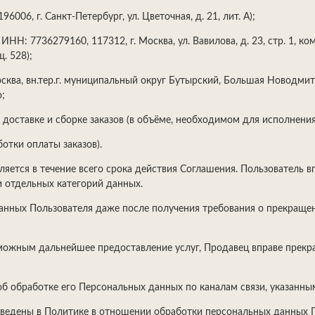
96006, г. Санкт-Петербург, ул. Цветочная, д. 21, лит. А);
НН: 7736279160, 117312, г. Москва, ул. Вавилова, д. 23, стр. 1, к
. 528);
ква, вн.тер.г. муниципальный округ Бутырский, Большая Новодмитро
;
доставке и сборке заказов (в объёме, необходимом для исполнения
отки оплаты заказов).
яется в течение всего срока действия Соглашения. Пользователь 
 отдельных категорий данных.
анных Пользователя даже после получения требования о прекраще
можным дальнейшее предоставление услуг, Продавец вправе прекрат
об обработке его Персональных данных по каналам связи, указанны
иведены в Политике в отношении обработки персональных данных П