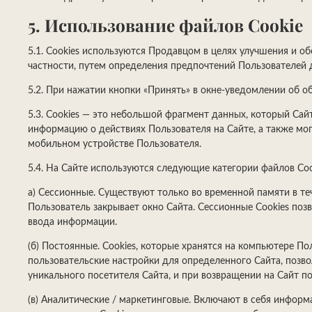
5. Использование файлов Cookie
5.1. Сookies используются Продавцом в целях улучшения и о
частности, путем определения предпочтений Пользователей 
5.2. При нажатии кнопки «Принять» в окне-уведомлении об обр
5.3. Сookies — это небольшой фрагмент данных, который Сай
информацию о действиях Пользователя на Сайте, а также мог
мобильном устройстве Пользователя.
5.4. На Сайте используются следующие категории файлов Coo
а) Сессионные. Существуют только во временной памяти в те
Пользователь закрывает окно Сайта. Сессионные Cookies п
ввода информации.
(б) Постоянные. Сookies, которые хранятся на компьютере П
пользовательские настройки для определенного Сайта, позво
уникального посетителя Сайта, и при возвращении на Сайт 
(в) Аналитические / маркетинговые. Включают в себя информ