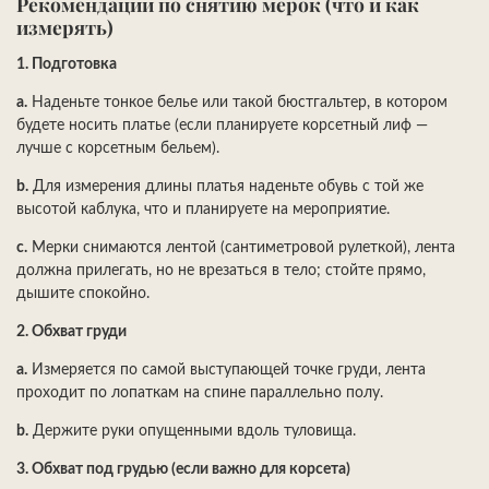
Рекомендации по снятию мерок (что и как
измерять)
1.
Подготовка
a.
На
деньте тонкое белье или такой бюстгальтер, в котором
будете носить платье (если планируете корсетный лиф —
лучше с корсетным бельем).
b.
Для измерения длины платья наденьте обувь с той же
высотой каблука, что и планируете на мероприятие.
c.
Мерки снимаются лентой (сантиметровой рулеткой), лента
должна прилегать, но не врезаться в тело; стойте прямо,
дышите спокойно.
2.
Обхват груди
a.
Измеряется по самой выступающей точке груди, лента
проходит по лопаткам на спине параллельно полу.
b.
Держите руки опущенными вдоль туловища.
3.
Обхват под грудью (если важно для корсета)