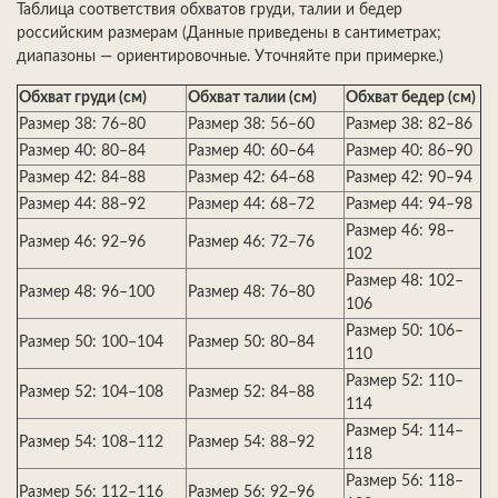
Таблица соответствия обхватов груди, талии и бедер
российским размерам (Данные приведены в сантиметрах;
диапазоны — ориентировочные. Уточняйте при примерке.)
Обхват груди (см)
Обхват талии (см)
Обхват бедер (см)
Размер 38: 76–80
Размер 38: 56–60
Размер 38: 82–86
Размер 40: 80–84
Размер 40: 60–64
Размер 40: 86–90
Размер 42: 84–88
Размер 42: 64–68
Размер 42: 90–94
Размер 44: 88–92
Размер 44: 68–72
Размер 44: 94–98
Размер 46: 98–
Размер 46: 92–96
Размер 46: 72–76
102
Размер 48: 102–
Размер 48: 96–100
Размер 48: 76–80
106
Размер 50: 106–
Размер 50: 100–104
Размер 50: 80–84
110
Размер 52: 110–
Размер 52: 104–108
Размер 52: 84–88
114
Размер 54: 114–
Размер 54: 108–112
Размер 54: 88–92
118
Размер 56: 118–
Размер 56: 112–116
Размер 56: 92–96