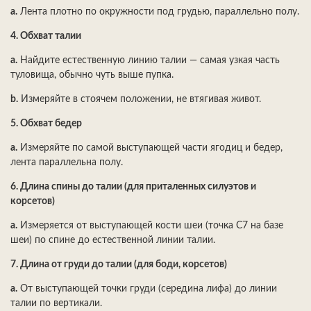
a.
Лента плотно по окружности под грудью, параллельно полу.
4.
Обхват талии
a.
Найдите естественную линию талии — самая узкая часть
туловища, обычно чуть выше пупка.
b.
Измеряйте в стоячем положении, не втягивая живот.
5.
Обхват бедер
a.
Измеряйте по самой выступающей части ягодиц и бедер,
лента параллельна полу.
6.
Длина спины до талии (для приталенных силуэтов и
корсетов)
a.
Измеряется от выступающей кости шеи (точка C7 на базе
шеи) по спине до естественной линии талии.
7.
Длина от груди до талии (для боди, корсетов)
a.
От выступающей точки груди (середина лифа) до линии
талии по вертикали.